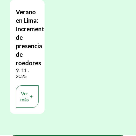
NOTICIAS
Verano
en Lima:
Incremento
de
presencia
de
roedores
9 . 11 .
2025
Ver
más