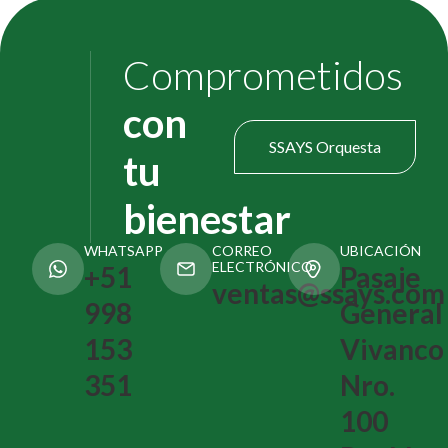
Comprometidos
con
SSAYS Orquesta
tu
bienestar
WHATSAPP
CORREO
UBICACIÓN
ELECTRÓNICO
+51
Pasaje
ventas@ssays.com
998
General
153
Vivanco
351
Nro.
100