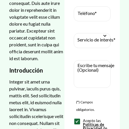
consequat. Duis aute irure
dolor in reprehenderit in
Teléfono*
voluptate velit esse cillum
dolore eu fugiat nulla
pariatur. Excepteur sint
occaecat cupidatat non
Servicio de interés*
proident, sunt in culpa qui
officia deserunt mollit anim
id est laborum.
Escribe tu mensaje
Introducción
(Opcional)
Integer sit amet urna
pulvinar, iaculis purus quis,
mattis elit. Sed sollicitudin
metus elit, id euismod nulla
(*) Campos
laoreet in. Vivamus
obligatorios.
sollicitudin scelerisque velit
Acepto las
non consequat. Nullam sit
Políticas de
Privacidad
de