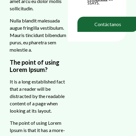
amet arcu eu dolor mollis
SSAYS.
sollicitudin.
Nulla blandit malesuada
augue fringilla vestibulum.
Mauris tincidunt bibendum
purus, eu pharetra sem
molestie a.
The point of using
Lorem Ipsum?
It is a long established fact
that a reader will be
distracted by the readable
content of a page when
looking at its layout.
The point of using Lorem
Ipsum is that it has a more-