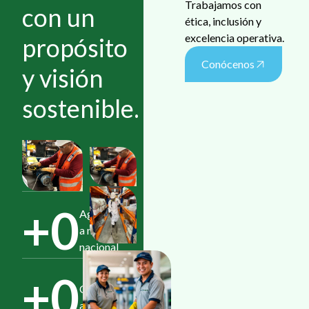
Trabajamos con
con un
ética, inclusión y
excelencia operativa.
propósito
Conócenos
y visión
sostenible.
+
0
Agencias
a nivel
nacional
+
0
Clientes
activos