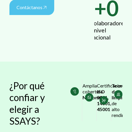
+
0
Contáctanos
Colaboradores
a nivel
nacional
¿Por qué
Amplia
Certificaciones
Tecnolog
+3
cobertura
ISO
de
op
confiar y
Nacional
9001,
limpieza
ind
14001,
de
ac
elegir a
45001
alto
rendimien
SSAYS?