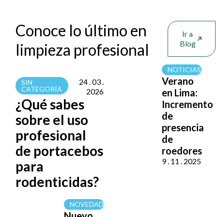
Conoce lo último en
Ir a
Blog
limpieza profesional
NOTICIAS
Verano
24 . 03 .
SIN
CATEGORÍA
2026
en Lima:
¿Qué sabes
Incremento
de
sobre el uso
presencia
profesional
de
de portacebos
roedores
9 . 11 . 2025
para
rodenticidas?
NOVEDADES
Nuevo