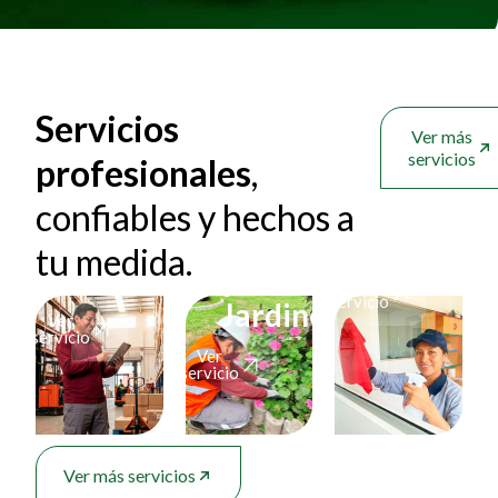
Servicios
Ver más
servicios
profesionales
,
confiables y hechos a
Servicios
Paisajismo
Limpiez
tu medida.
Auxiliares
y
Ver
servicio
Jardinería
Ver
servicio
Ver
servicio
Ver más servicios