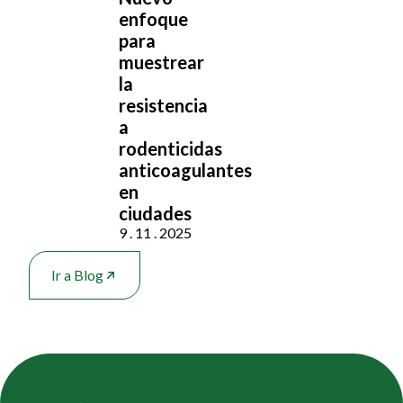
enfoque
para
muestrear
la
resistencia
a
rodenticidas
anticoagulantes
en
ciudades
9 . 11 . 2025
Ir a Blog