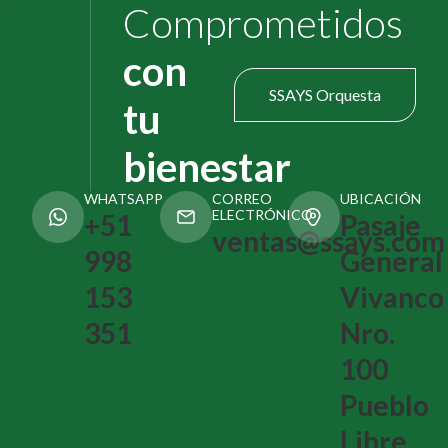
Comprometidos
con
SSAYS Orquesta
tu
bienestar
WHATSAPP
CORREO
UBICACIÓN
ELECTRÓNICO
+51
Pasaje
ventas@ssays.com
998
General
153
Vivanco
351
Nro.
100
Pueblo
Libre